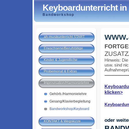
Keyboardunterricht i
Bandworkshop
www.a
ah-musikunterricht START
FORTGE
Erwachsene/Berufstätige
ZUSATZ
Hinweis: Die
Kinder & Jugendliche
usw. sind nic
Aufnahmeprüf
Probemonat & Extras
-----------------
Improvisation/Harmonielehre
Keyboardun
klicken>
Gehörb./Harmonielehre
Gesang/Klavierbegleitung
Keyboardunte
Bandworkshop/Keyboard
oder weite
KONTAKT & Wegskizze
BANDW