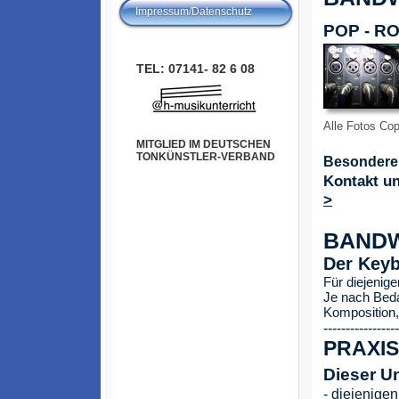
Impressum/Datenschutz
POP - R
TEL: 07141- 82 6 08
Alle Fotos Cop
MITGLIED IM DEUTSCHEN
TONKÜNSTLER-VERBAND
Besondere
Kontakt un
>
BAND
Der Keyb
Für diejenige
Je nach Beda
Komposition,
-----------------
PRAXI
Dieser Un
- diejenigen