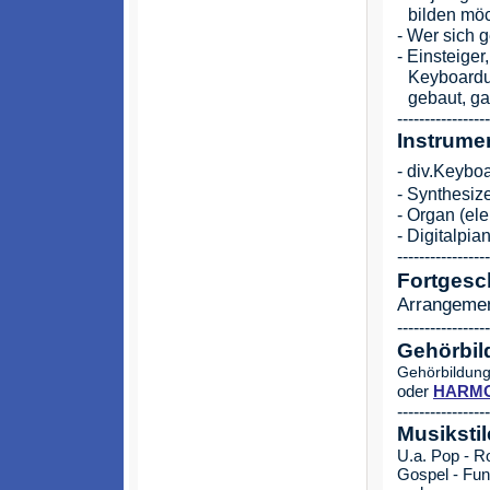
--
bilden mö
- Wer sich 
- Einsteiger
--
Keyboardun
--
gebaut, ga
-----------------
Instrume
- div.Keybo
- Synthesiz
- Organ (ele
- Digitalpia
-----------------
Fortgesc
Arrangemen
-----------------
Gehörbil
Gehörbildung,
oder
HARMO
-----------------
Musikstil
U.a. Pop - Ro
Gospel - Fun