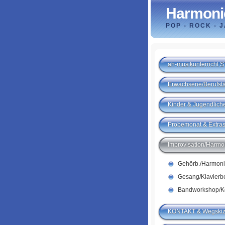
Harmonie
POP - ROCK - 
ah-musikunterricht 
Erwachsene/Berufstä
Kinder & Jugendlich
Probemonat & Extra
Improvisation/Harmo
Gehörb./Harmoni
Gesang/Klavierb
Bandworkshop/K
KONTAKT & Wegski