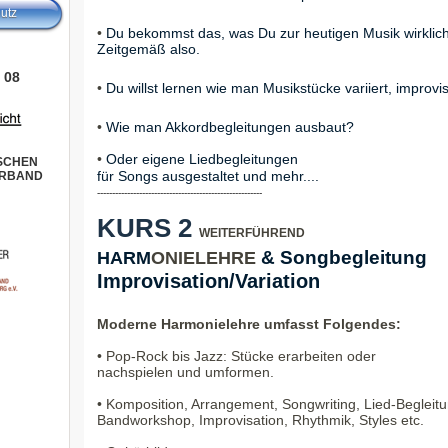
utz
•
Du bekommst das, was Du zur heutigen Musik wirklich
Zeitgemäß also.
 08
•
Du willst lernen wie man Musikstücke variiert, improvis
•
Wie man Akkordbegleitungen ausbaut?
•
Oder eigene Liedbegleitungen
TSCHEN
für Songs ausgestaltet und mehr....
ERBAND
-------------------------------------------------------
KURS 2
WEITERFÜHREND
& Songbegleitung
HARM
ONIELEHRE
Improvisation/Variation
Moderne Harmonielehre umfasst Folgendes:
• Pop-Rock bis Jazz: Stücke erarbeiten oder
nachspielen und umformen.
• Komposition, Arrangement, Songwriting, Lied-Begleitu
Bandworkshop, Improvisation, Rhythmik, Styles etc.