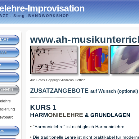
lehre-Improvisation
JAZZ - Song -BANDWORKSHOP
www.ah-musikunterric
START
tige
e
s
Alle Fotos Copyright Andreas Hettich
nielehre
ZUSATZANGEBOTE
auf Wunsch (optional)
-------------------------------------------------------
elehre
KURS 1
egleitung
HARM
ONIELEHRE
& GRUNDLAGEN
eyboard
• "
Harmonielehre" ist nicht gleich Harmonielehre...
zze
•
Die traditionelle Lehre ist nicht praktikabel für moder