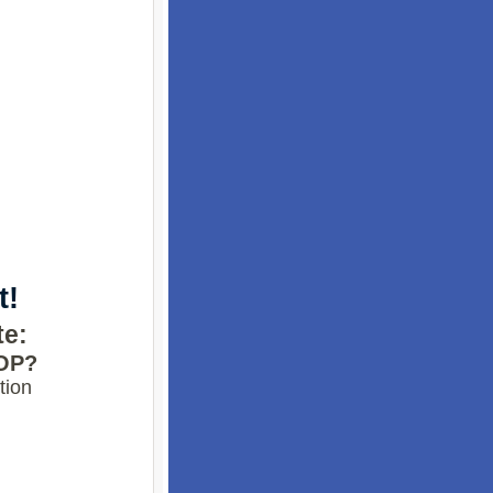
t!
te:
OP?
tion