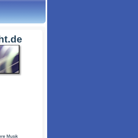
ht.de
nere Musik