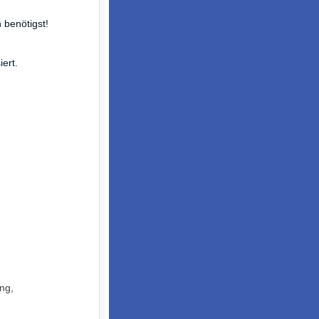
 benötigst!
iert.
ng,